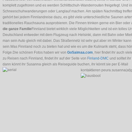
komplett zugefroren und es werden Schlittschuh-Wanderrouten freigefegt. Und 
Schneeschuhwanderungen oder Langlauf machen. Am späten Nachmittag treffen 
gehört bei jedem Finnlandreise dazu, es gibt viele unterschiedliche Saunen art
traditionelles Rauchsauna ausprobieren. Die Finnen trinken gerne ein Bier oder
die ganze Familie
Finnland bietet wirklich viele Möglichkeiten und ist ein tolles U
Deutschland entweder mit dem Flugzeug nach Helsinki, dann mit Bahn oder Mieta
man sein Auto gleich mit dabei. Das Straßennetz ist sehr gut aber im Winter kan
sein.
Was Finnland noch zu bieten hat und wie es um die Kulinarik steht, dass hör
Folge.Die schönen Fotos haben wir von
GoSaimaa.com
, hier findet ihr auch vie
zu Reisen nach Finnland, findet ihr auf der Seite von
Finland-DMC
und solltet ih
dann könnt ihr Susanna gleich als Reiseguide buchen, ihr könnt sie per E-Mail
kontaktieren peura.susanna(at)