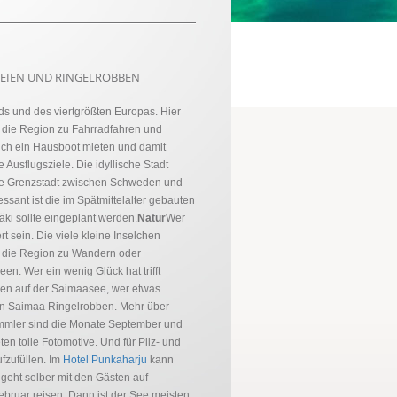
REIEN UND RINGELROBBEN
ds und des viertgrößten Europas. Hier
t die Region zu Fahrradfahren und
uch ein Hausboot mieten und damit
te Ausflugsziele. Die idyllische Stadt
tige Grenzstadt zwischen Schweden und
ssant ist die im Spätmittelalter gebauten
äki sollte eingeplant werden.
Natur
Wer
t sein. Die viele kleine Inselchen
dt die Region zu Wandern oder
n. Wer ein wenig Glück hat trifft
uren auf der Saimaasee, wer etwas
ten Saimaa Ringelrobben. Mehr über
ammler sind die Monate September und
en tolle Fotomotive. Und für Pilz- und
fzufüllen. Im
Hotel Punkaharju
kann
 geht selber mit den Gästen auf
ebruar reisen. Dann ist der See meisten