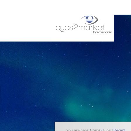
You are here:
Home
/
Blog
/
Recent