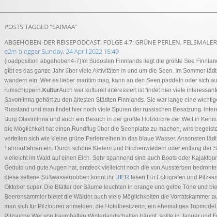
POSTS TAGGED "SAIMAA"
ABGEHOBEN-DER REISEPODCAST, FOLGE 4.7: GRÜNE PERLEN, FELSMALE
e2m-blogger
Sunday, 24 April 2022 15:49
{loadposition abgehoben4-7}Im Südosten Finnlands liegt die größte See Finnlan
gibt es das ganze Jahr über viele Aktivitäten in und um die Seen. Im Sommer läd
wandern ein. Wer es lieber maritim mag, kann an den Seen paddeln oder sich a
rumschippern.
Kultur
Auch wer kulturell interessiert ist findet hier viele interessan
Savonlinna gehört zu den ältesten Städten Finnlands. Sie war lange eine wich
Russland und man findet hier noch viele Spuren der russischen Besatzung. Intere
Burg Olavinlinna und auch ein Besuch in der größte Holzkirche der Welt in Kerim
die Möglichkeit hat einen Rundflug über die Seenplatte zu machen, wird begeister
verteilen sich wie kleine grüne Perlenreihen in das blaue Wasser. Ansonsten lä
Fahrradfahren ein. Durch schöne Kiefern und Birchenwäldern oder entlang der See
vielleicht im Wald auf einen Elch. Sehr spannend sind auch Boots oder Kajakto
Geduld und gute Augen hat, entdeck vielleicht noch die von Aussterben bedroh
diese seltene Süßwasserrobben könnt ihr
HIER
lesen.
Für Fotografen und Pilzs
Oktober super. Die Blätter der Bäume leuchten in orange und gelbe Töne und biet
Beerensammler bietet die Wälder auch viele Möglichkeiten die Vorratskammer au
man sich für Pilztouren anmelden, die Hotelbesitzerin, ein ehemaliges Topmodel
Pilzsuche.
Wer von traumhaften Winterlandschaften träumt, sollte in Januar und F