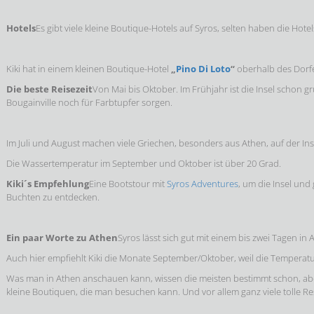
Hotels
Es gibt viele kleine Boutique-Hotels auf Syros, selten haben die Hote
Kiki hat in einem kleinen Boutique-Hotel
„
Pino Di Loto
“
oberhalb des Dorfe
Die beste Reisezeit
Von Mai bis Oktober. Im Frühjahr ist die Insel schon g
Bougainville noch für Farbtupfer sorgen.
Im Juli und August machen viele Griechen, besonders aus Athen, auf der Ins
Die Wassertemperatur im September und Oktober ist über 20 Grad.
Kiki´s Empfehlung
Eine Bootstour mit
Syros Adventures
, um die Insel und
Buchten zu entdecken.
Ein paar Worte zu Athen
Syros lässt sich gut mit einem bis zwei Tagen in
Auch hier empfiehlt Kiki die Monate September/Oktober, weil die Tempera
Was man in Athen anschauen kann, wissen die meisten bestimmt schon, aber
kleine Boutiquen, die man besuchen kann. Und vor allem ganz viele tolle R