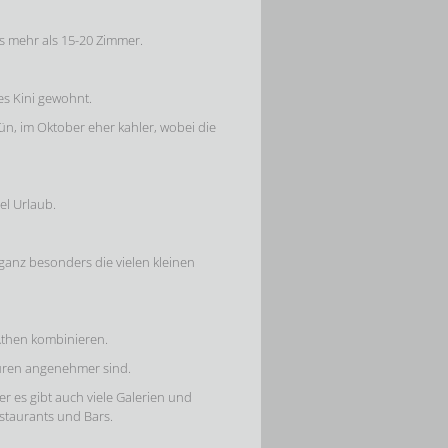
ls mehr als 15-20 Zimmer.
s Kini gewohnt.
rün, im Oktober eher kahler, wobei die
el Urlaub.
 ganz besonders die vielen kleinen
 Athen kombinieren.
turen angenehmer sind.
 es gibt auch viele Galerien und
estaurants und Bars.