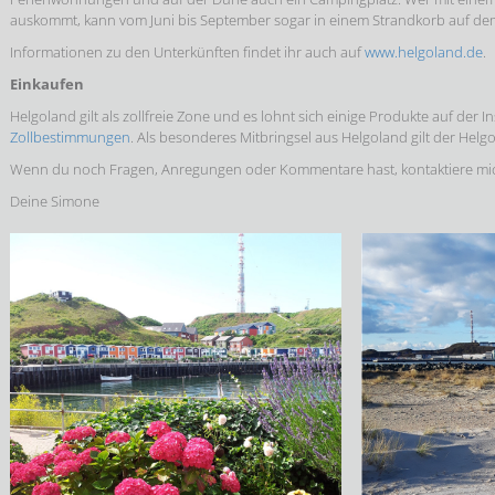
auskommt, kann vom Juni bis September sogar in einem Strandkorb auf d
Informationen zu den Unterkünften findet ihr auch auf
www.helgoland.de
.
Einkaufen
Helgoland gilt als zollfreie Zone und es lohnt sich einige Produkte auf der In
Zollbestimmungen
. Als besonderes Mitbringsel aus Helgoland gilt der Helg
Wenn du noch Fragen, Anregungen oder Kommentare hast, kontaktiere mi
Deine Simone