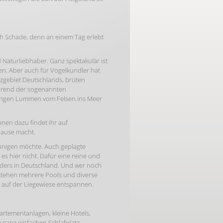
ich Schade, denn an einem Tag erlebt
d Naturliebhaber. Ganz spektakulär ist
n. Aber auch für Vogelkundler hat
tzgebiet Deutschlands, brüten
ährend der sogenannten
jungen Lummen vom Felsen ins Meer
onen dazu findet ihr auf
Pause macht.
eunigen möchte. Auch geplagte
es hier nicht. Dafür eine reine und
nders in Deutschland. Und wer noch
 stehen mehrere Pools und diverse
auf der Liegewiese entspannen.
artementanlagen, kleine Hotels,
ganz einfachen Schlafplatz