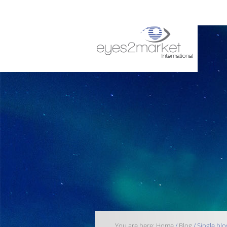
You are here:
Home
/
Blog
/
Single blo