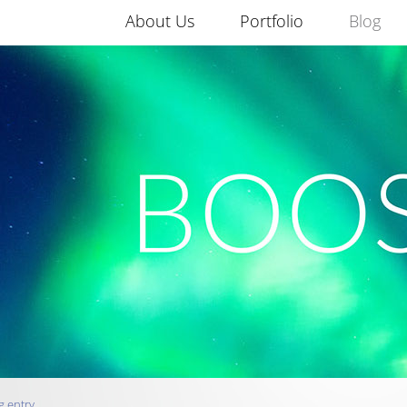
About Us
Portfolio
Blog
g entry