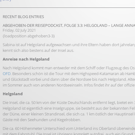
RECENT BLOG ENTRIES
ABGEHOBEN-DER REISEPODCAST, FOLGE 3.3: HELGOLAND – LANGE ANNA
Friday, 02 July 2021
{loadposition abgehoben3-3}
Sabina ist auf Helgoland aufgewachsen und ihre Eltern haben dort jahrela
kennt sich also bestens auf der Insel aus.
Anreise nach Helgoland
Nach Helgoland kommt man entweder mit dem Schiff oder Flugzeug des Ost
OFD
. Besonders schön ist die Tour mit dem Highspeed-Katamaran ab Hambu
und Glückstadt vorbei und dann über die Nordsee bis nach Helgoland. Alt
im Sommer auch von anderen Nordseeinseln. Infos findet ihr auf der offizie
Helgoland
Die Insel, die ca. 50 km von der Küste Deutschlands entfernt liegt, bietet e
Helgoland ist eigentlich eine Inselgruppe, sie besteht aus der bekannten F
der Düne, einer kleinen Strandinsel, die sich ca. 1 km östlich der Hauptinsel 
Gäste mit den Seehunden und Kegelrobben.
Die ca. 60 Höhenmeter Unterschied vom Unterland ins Oberland überwind
mit dem Fahrstuhl. Die Insel ist übrigens komplett autofrei, auch ein Grund