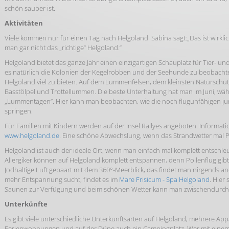
schön sauber ist.
Aktivitäten
Viele kommen nur für einen Tag nach Helgoland. Sabina sagt:„Das ist wirkl
man gar nicht das „richtige“ Helgoland.“
Helgoland bietet das ganze Jahr einen einzigartigen Schauplatz für Tier- un
es natürlich die Kolonien der Kegelrobben und der Seehunde zu beobachte
Helgoland viel zu bieten. Auf dem Lummenfelsen, dem kleinsten Naturschu
Basstölpel und Trottellummen. Die beste Unterhaltung hat man im Juni, w
„Lummentagen“. Hier kann man beobachten, wie die noch flugunfähigen 
springen.
Für Familien mit Kindern werden auf der Insel Rallyes angeboten. Informati
www.helgoland.de
. Eine schöne Abwechslung, wenn das Strandwetter mal 
Helgoland ist auch der ideale Ort, wenn man einfach mal komplett entschl
Allergiker können auf Helgoland komplett entspannen, denn Pollenflug gibt 
Jodhaltige Luft gepaart mit dem 360°-Meerblick, das findet man nirgends a
mehr Entspannung sucht, findet es im
Mare Frisicum - Spa Helgoland
. Hier
Saunen zur Verfügung und beim schönen Wetter kann man zwischendurch 
Unterkünfte
Es gibt viele unterschiedliche Unterkunftsarten auf Helgoland, mehrere App
Ferienwohnungen und auf der Düne auch ein Campingplatz. Wer mit einem 