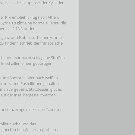
, ist sie die Hauptinsel der Kykladen.
er Kiki empfiehlt Flug nach Athen,
yros. Es gibt eine normale Fähre, die
ert ca. 2:15 Stunden.
Eleganz und Noblesse. Keiner könnte
 zu finden“, schrieb der französische
aläste und marmorbeschlagene Straßen.
 Ernst Ziller, einem gebürtigen
s und Santorini. Wer nach weißen
e in zarten Pastelltönen gehalten.
t man vergebens. Stattdessen gibt es
auf der Insel hergestellt werden,
buchten, einige mit kleinen Tavernen
 toller Küche und das
die griechischen Weine zu probieren.