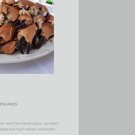
CHENLANDS
ber eine Ferndestination, sondern
tädtereise nach Athen verbinden.