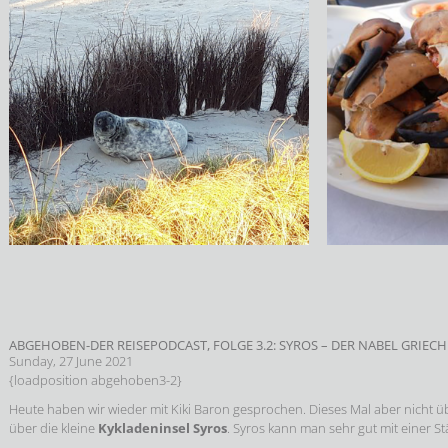
ABGEHOBEN-DER REISEPODCAST, FOLGE 3.2: SYROS – DER NABEL GRIE
Sunday, 27 June 2021
{loadposition abgehoben3-2}
Heute haben wir wieder mit Kiki Baron gesprochen. Dieses Mal aber nicht ü
über die kleine
Kykladeninsel Syros
. Syros kann man sehr gut mit einer S