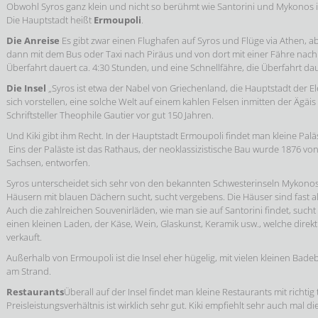
Obwohl Syros ganz klein und nicht so berühmt wie Santorini und Mykonos ist
Die Hauptstadt heißt
Ermoupoli
.
Die Anreise
Es gibt zwar einen Flughafen auf Syros und Flüge via Athen, ab
dann mit dem Bus oder Taxi nach Piräus und von dort mit einer Fähre nach S
Überfahrt dauert ca. 4:30 Stunden, und eine Schnellfähre, die Überfahrt dau
Die Insel
„Syros ist etwa der Nabel von Griechenland, die Hauptstadt der 
sich vorstellen, eine solche Welt auf einem kahlen Felsen inmitten der Ägäis
Schriftsteller Theophile Gautier vor gut 150 Jahren.
Und Kiki gibt ihm Recht. In der Hauptstadt Ermoupoli findet man kleine P
Eins der Paläste ist das Rathaus, der neoklassizistische Bau wurde 1876 von
Sachsen, entworfen.
Syros unterscheidet sich sehr von den bekannten Schwesterinseln Mykono
Häusern mit blauen Dächern sucht, sucht vergebens. Die Häuser sind fast all
Auch die zahlreichen Souvenirläden, wie man sie auf Santorini findet, such
einen kleinen Laden, der Käse, Wein, Glaskunst, Keramik usw., welche direkt 
verkauft.
Außerhalb von Ermoupoli ist die Insel eher hügelig, mit vielen kleinen Bade
am Strand.
Restaurants
Überall auf der Insel findet man kleine Restaurants mit richtig
Preisleistungsverhältnis ist wirklich sehr gut. Kiki empfiehlt sehr auch mal 